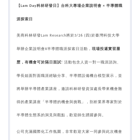
【
科林研發日】台科大專場企業說明會
半導體職
Lam Day
×
涯探索日
美商科林研發
將於
四
於臺灣科技大學
Lam Research
3/26 (
)
舉辦企業說明會
半導體職涯探索日活動，
現場投遞實習履
X
歷，有機會可於隔日面試
活動包含人資一對一職涯諮詢、
!
學長姐面對面職涯經驗分享、半導體設備機台模型展示，並
將舉辦半導體產業講座，邀請科林研發資深處長帶來機會難
得的產業講座「半導體的機會與挑戰」，剖析業界專家對於
半導體生態系的洞見與觀點，歡迎師生踴躍參與。
公司充滿國際化工作氛圍，非常歡迎大家一同參與此次機會