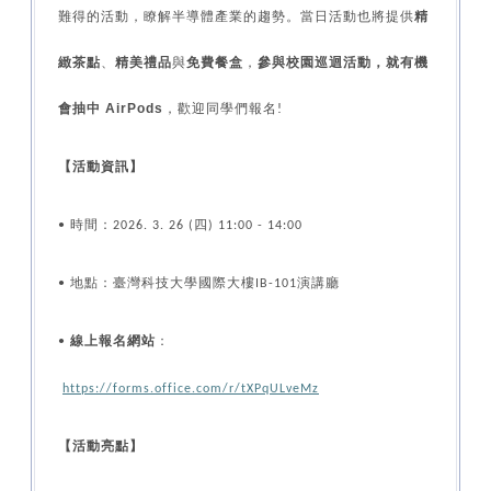
難得的活動，瞭解半導體產業的趨勢。當日活動也將提供
精
緻茶點
、
精美禮品
與
免費餐盒
，
參與校園巡迴活動，就有機
會抽中 AirPods
，歡迎同學們報名
!
【活動資訊】
時間：
四
•
2026. 3. 26 (
) 11:00 - 14:00
地點：臺灣科技大學國際大樓
演講廳
•
IB-101
線上報名網站
：
•
https://forms.office.com/r/tXPqULveMz
【活動亮點】