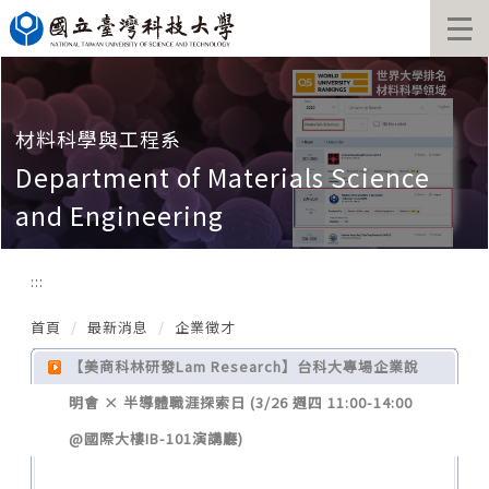
跳
到
主
要
內
容
材料科學與工程系
區
Department of Materials Science
and Engineering
:::
首頁
最新消息
企業徵才
【美商科林研發Lam Research】台科大專場企業說
明會 × 半導體職涯探索日 (3/26 週四 11:00-14:00
@國際大樓IB-101演講廳)