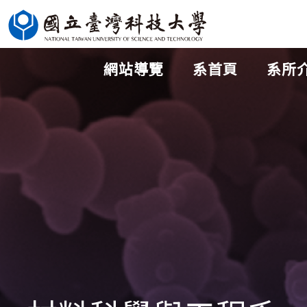
跳
到
主
網站導覽
系首頁
系所
要
內
容
區