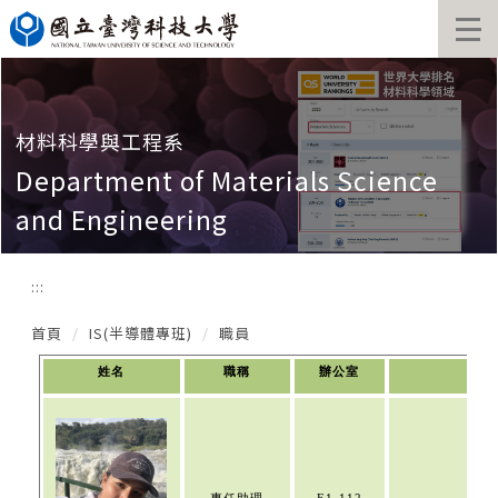
跳
到
主
要
內
容
材料科學與工程系
區
Department of Materials Science
and Engineering
:::
首頁
IS(半導體專班)
職員
姓名
職稱
辦公室