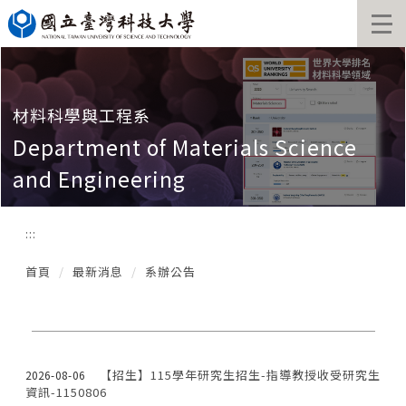
跳
到
主
要
內
容
材料科學與工程系
區
Department of Materials Science
and Engineering
:::
首頁
最新消息
系辦公告
【招生】115學年研究生招生-指導教授收受研究生
2026-08-06
資訊-1150806