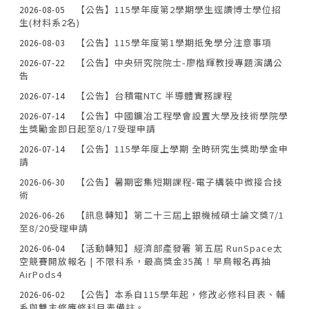
【公告】115學年度第2學期學生逕讀博士學位招
2026-08-05
生(材料系2名)
【公告】115學年度第1學期抵免學分注意事項
2026-08-03
【公告】中央研究院院士-廖楷輝教授專題演講公
2026-07-22
告
【公告】台積電NTC 半導體實務課程
2026-07-14
【公告】中國鑛冶工程學會設置大學及技術學院學
2026-07-14
生獎勵金即日起至8/17受理申請
【公告】115學年度上學期 全時研究生獎助學金申
2026-07-14
請
【公告】暑期密集短期課程-電子構裝中微接合技
2026-06-30
術
【訊息轉知】第二十三屆上銀機械碩士論文獎7/1
2026-06-26
至8/20受理申請
【活動轉知】經濟部產發署 第五屆 RunSpace太
2026-06-04
空競賽開放報名 | 不限科系，最高獎金35萬！早鳥報名再抽
AirPods4
【公告】本系自115學年起，修改必修科目表、輔
2026-06-02
系與雙主修應修科目表備註。