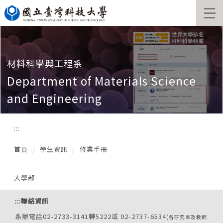
跳
到
主
要
內
容
材料科學與工程系
區
Department of Materials Science
and Engineering
:::
首頁
學生資訊
修業手冊
大學部
:::
聯絡資訊
系辦電話02-2733-3141轉5222或 02-2737-6534
(各研究室及教師