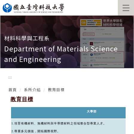
跳
到
主
要
內
容
材料科學與工程系
區
Department of Materials Science
and Engineering
:::
首頁
系所介紹
教育目標
教育目標
大學部
1.培育有機材料、無機材料與半導體材料之領域整合型專業人才。
2.尊重多元價值，開拓國際視野。