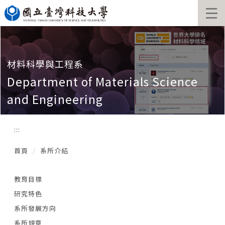
跳
到
主
要
內
容
材料科學與工程系
區
Department of Materials Science
and Engineering
:::
首頁
系所介紹
教育目標
研究特色
系所發展方向
系所規章