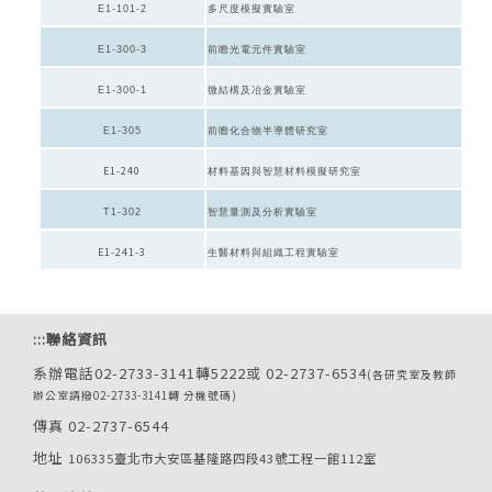
E1-101-2
多尺度模擬實驗室
E1-300-3
前瞻光電元件實驗室
E1-
300-1
微結構及冶金實驗室
E1-305
前瞻化合物半導體研究室
E1-240
材料基因與智慧材料模擬研究室
T1-302
智慧量測及分析實驗室
E1-241-3
生醫材料與組織工程實驗室
:::
聯絡資訊
系辦電話02-2733-3141轉5222或 02-2737-6534
(各研究室及教師
辦公室請撥02-2733-3141轉 分機號碼)
傳真 02-2737-6544
地址
106335臺北市大安區基隆路四段43號工程一館112室