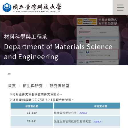
跳
到
主
要
內
容
材料科學與工程系
區
Department of Materials Science
and Engineering
:::
首頁
招生與研究
研究實驗室
可點選研究室名稱查詢研究室簡介。
※
外線電話請撥(02)2733-3141再轉分機號碼。
※
研究室位置
研究室名稱
E1-140
軟物質科學研究室
介紹影片
E1-141
先進金屬玻璃鍍層製程研究室
介紹影片