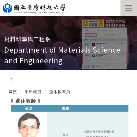
跳
到
主
要
內
容
材料科學與工程系
區
Department of Materials Science
and Engineering
:::
首頁
系所成員
退休教職員
§
退休教師
§
姓名
職稱
學經
美國加州大學洛杉磯分校
教授