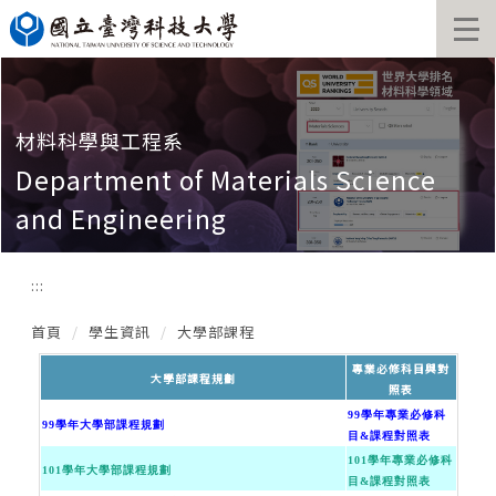
跳
到
主
要
內
容
材料科學與工程系
區
Department of Materials Science
and Engineering
:::
首頁
學生資訊
大學部課程
專業必修科目與對
大學部課程規劃
照表
99學年專業必修科
99學年大學部課程規劃
目&課程對照表
101學年專業必修科
101學年大學部課程規劃
目&課程對照表