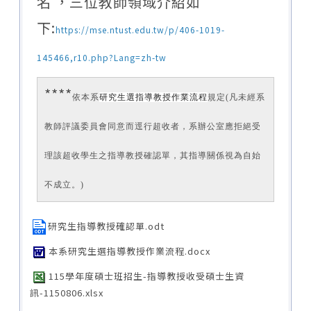
名 ，三位教師領域介紹如
下:
https://mse.ntust.edu.tw/p/406-1019-
145466,r10.php?Lang=zh-tw
****
依
本系
研究生選指導教授作業流程
規定(
凡未經系
教師評議委員會同意而逕行超收者，系辦公室應拒絕受
理該超收學生之指導教授確認單，其指導關係視為自始
不成立。)
研究生指導教授確認單.odt
本系研究生選指導教授作業流程.docx
115學年度碩士班招生-指導教授收受碩士生資
訊-1150806.xlsx