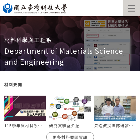
跳
到
主
要
內
容
材料科學與工程系
區
Department of Materials Science
and Engineering
材料要聞
115學年度材料系大學部招生答客問
朱瑾教授團隊研發全球首創「菱形金屬奈米管陣列」助攻生醫檢測效能 登上國際頂尖期刊封面
研究實驗室介紹
更多材料要聞資訊