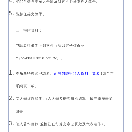
能配合擔任本系大學部及研究所必修課程之教學
。
能勝任英文教學
。
三、檢附資料：
申請者請備妥下列文件: (請以電子檔寄至
myao@mail.ntust.edu.tw）。
本系新聘教師申請表、
新聘教師申請人資料一覽表
(請至本
系網頁下載）
個人學經歷證明。(含大學及研究所成績單、最高學歷畢業
證書)
個人著作目錄(並標註在每篇文章之貢獻及代表著作) 。