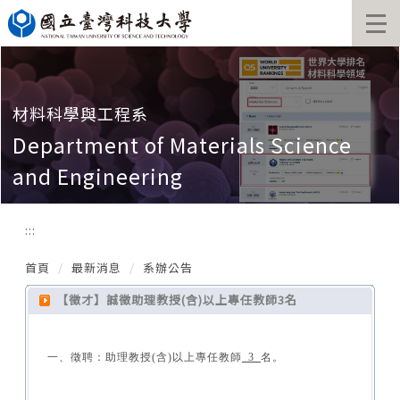
跳
到
主
要
內
容
材料科學與工程系
區
Department of Materials Science
and Engineering
:::
首頁
最新消息
系辦公告
【徵才】誠徵助理教授(含)以上專任教師3名
一、徵聘：助理教授(含)以上專任教師
_3_
名。