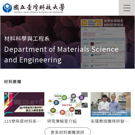
跳
到
主
要
內
容
材料科學與工程系
區
Department of Materials Science
and Engineering
材料要聞
115學年度材料系大學部招生答客問
朱瑾教授團隊研發全球首創「菱形金屬奈米管陣列」助攻生醫檢測效能 登上國際頂尖期刊封面
研究實驗室介紹
更多材料要聞資訊