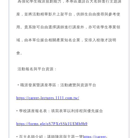
為強化學生職涯規劃能力，本專區邀請百大名師進行主題講
座，並將活動精華影片上架平台，供師生自由搜尋與參考使
用。貴系除可自由選擇講師進行講座外，亦可依學生專業領
域，由本單位媒合相關產業知名企業，安排入校徵才說明
會。
活動報名與平台資源：
• 職涯發展暨講座專區：活動總覽與資源平台
https://career-lectures.1111.com.tw/
• 學校講座報名表：填寫表單以利排程與優先媒合
https://forms.gle/oS7PXrSSk1UEMh9h9
• 百大名師介紹：講師陣容與主題一覽
https://career-