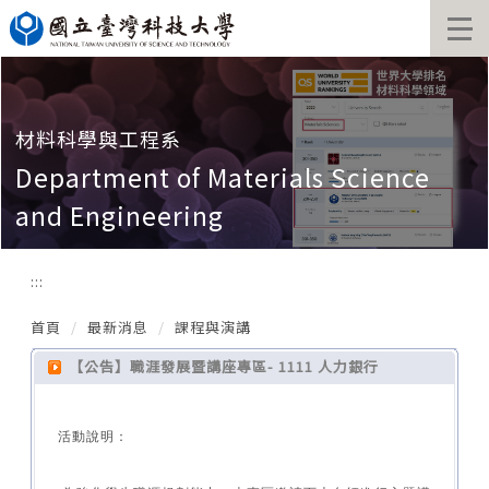
跳
到
主
要
內
容
材料科學與工程系
區
Department of Materials Science
and Engineering
:::
首頁
最新消息
課程與演講
【公告】職涯發展暨講座專區- 1111 人力銀行
活動說明：